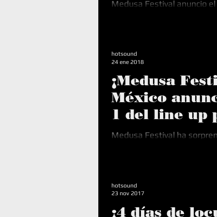
Medusa Festival anuncio e
su segunda fase del impres
para su debut en México y A
¡segundo...
hotsound
24 ene 2018
¡Medusa Fest
México anunc
1 del line up
primera edic
Medusa Festival ha sorpren
México con su atractiva ofe
preparando para su debut en
primera fase...
hotsound
23 nov 2017
¡4 días de lo