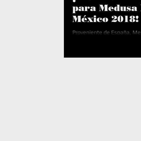
para Medusa 
México 2018!
Proveniente de España, Me
llega a México para demost
uno de los mejores festiva
darnos una de...