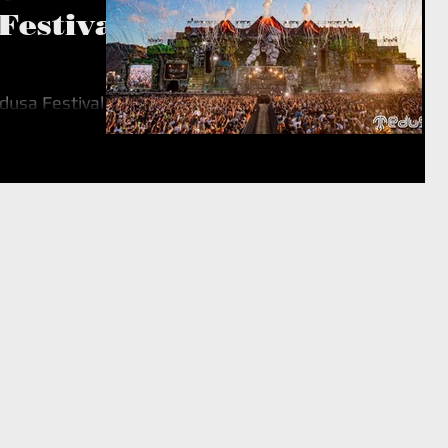
Festival
dusa Festival
rar por que es
les del mundo y