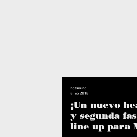
I
hotsound
8 feb 2018
¡Un nuevo he
y segunda fas
line up para
Festival Méxi