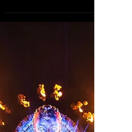
música, maravillas naturales y
sentimiento apocalíptico generó Day
Zero en el último día del antiguo...