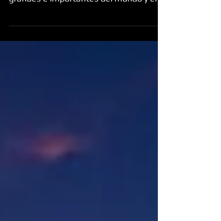
festivales de música electrónica más
grandes e importantes del mundo y en
Las Vegas vemos como...