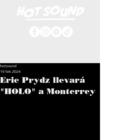
hotsound
19 feb 2024
Eric Prydz llevará
"HOLO" a Monterrey