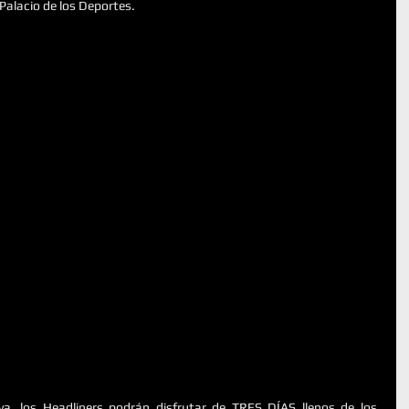
 Palacio de los Deportes.
a, los Headliners podrán disfrutar de TRES DÍAS llenos de los 