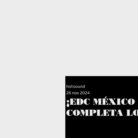
I
hotsound
26 nov 2024
¡EDC MÉXICO
COMPLETA L