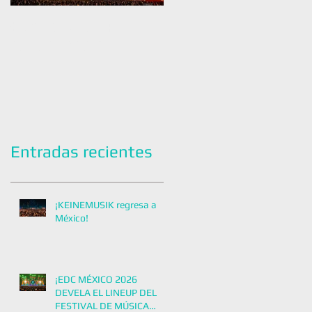
¡Flow Fest 2025: El
CIRCOLOCO REGRESA A
Perreo No Para!
CDMX EN 2024 CON UNA
FIESTA EXCLUSIVA
Entradas recientes
¡KEINEMUSIK regresa a
México!
¡EDC MÉXICO 2026
DEVELA EL LINEUP DEL
FESTIVAL DE MÚSICA