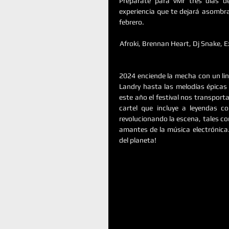
Prepárate para vivir tres días d
experiencia que te dejará asombr
febrero.
Afroki, Brennan Heart, Dj Snake, 
2024 enciende la mecha con un line
Landry hasta las melodías épicas 
este año el festival nos transport
cartel que incluye a leyendas c
revolucionando la escena, tales co
amantes de la música electrónica. 
del planeta!