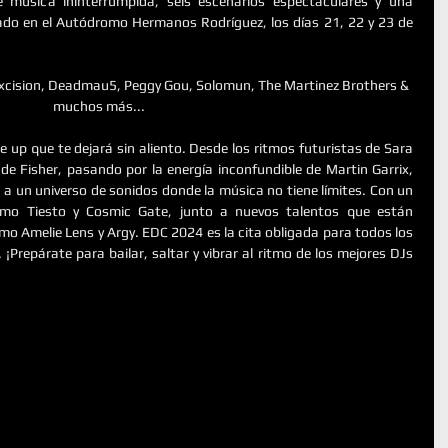
e música ininterrumpida, seis escenarios espectaculares y una 
ado en el Autódromo Hermanos Rodríguez, los días 21, 22 y 23 de 
Excision, Deadmau5, Peggy Gou, Solomun, The Martinez Brothers & 
muchos más...
 up que te dejará sin aliento. Desde los ritmos futuristas de Sara 
de Fisher, pasando por la energía inconfundible de Martin Garrix, 
a a un universo de sonidos donde la música no tiene límites. Con un 
omo Tiesto y Cosmic Gate, junto a nuevos talentos que están 
mo Amelie Lens y Argy. EDC 2024 es la cita obligada para todos los 
¡Prepárate para bailar, saltar y vibrar al ritmo de los mejores DJs 