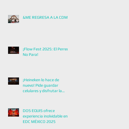
ELECTRÓNICA MÁS
GRANDE DE
LATINOAMÉRICA!
&ME REGRESA A LA CDMX
¡Flow Fest 2025: El Perreo
No Para!
¡Heineken lo hace de
nuevo! Pide guardar
celulares y disfrutar la
música con Zoé
DOS EQUIS ofrece
experiencia inolvidable en
EDC MÉXICO 2025