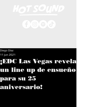
Diego Díaz
11 jun 2021
¡EDC Las Vegas revela
un line up de ensueño
para su 25
aniversario!