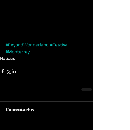
#BeyondWonderland
#Festival
#Monterrey
Noticias
Comentarios