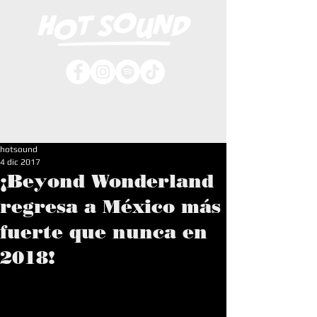
hotsound
4 dic 2017
¡Beyond Wonderland
regresa a México más
fuerte que nunca en
2018!