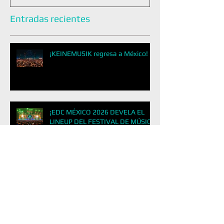
Entradas recientes
¡KEINEMUSIK regresa a México!
¡EDC MÉXICO 2026 DEVELA EL
LINEUP DEL FESTIVAL DE MÚSICA
ELECTRÓNICA MÁS GRANDE DE
LATINOAMÉRICA!
&ME REGRESA A LA CDMX