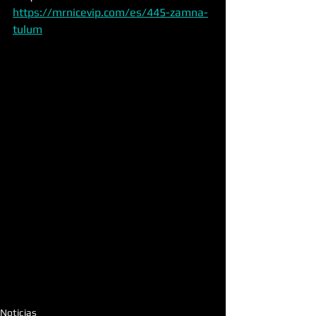
https://mrnicevip.com/es/445-zamna-
tulum
Noticias