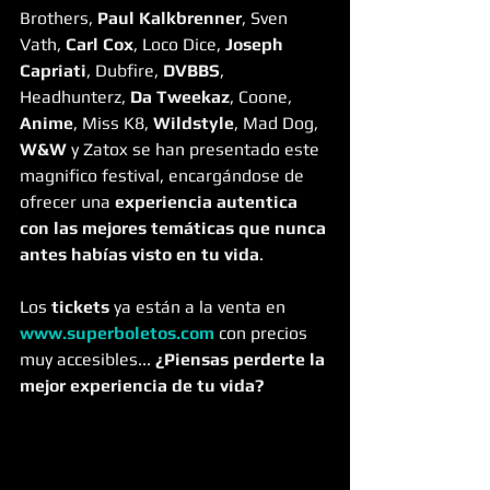
Brothers, 
Paul Kalkbrenner
, Sven 
Vath, 
Carl Cox
, Loco Dice, 
Joseph 
Capriati
, Dubfire, 
DVBBS
, 
Headhunterz, 
Da Tweekaz
, Coone, 
Anime
, Miss K8, 
Wildstyle
, Mad Dog,
W&W
 y Zatox se han presentado este 
magnifico festival, encargándose de 
ofrecer una 
experiencia autentica 
con las mejores temáticas que nunca 
antes habías visto en tu vida
. 
Los 
tickets
 ya están a la venta en 
www.superboletos.com
 con precios 
muy accesibles... 
¿Piensas perderte la 
mejor experiencia de tu vida?