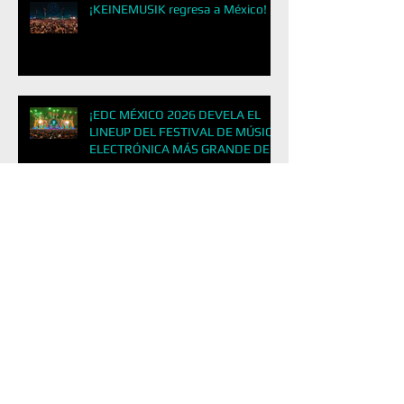
¡KEINEMUSIK regresa a México!
¡EDC MÉXICO 2026 DEVELA EL
LINEUP DEL FESTIVAL DE MÚSICA
ELECTRÓNICA MÁS GRANDE DE
LATINOAMÉRICA!
&ME REGRESA A LA CDMX
¡Flow Fest 2025: El Perreo No
Para!