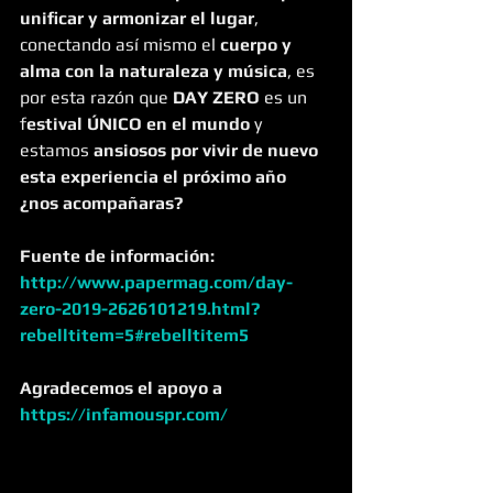
unificar y armonizar el lugar
, 
conectando así mismo el 
cuerpo y 
alma con la naturaleza y música
, es 
por esta razón que 
DAY ZERO
 es un 
f
estival ÚNICO en el mundo
 y 
estamos 
ansiosos por vivir de nuevo 
esta experiencia el próximo año 
¿nos acompañaras?
Fuente de información: 
http://www.papermag.com/day-
zero-2019-2626101219.html?
rebelltitem=5#rebelltitem5
Agradecemos el apoyo a 
https://infamouspr.com/