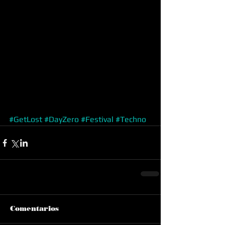
#GetLost
#DayZero
#Festival
#Techno
Comentarios