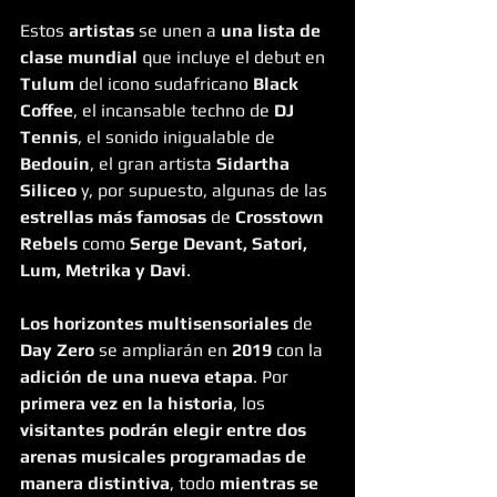
Estos 
artistas
 se unen a 
una lista de 
clase mundial 
que incluye el debut en 
Tulum
 del icono sudafricano 
Black 
Coffee
, el incansable techno de 
DJ 
Tennis
, el sonido inigualable de 
Bedouin
, el gran artista 
Sidartha 
Siliceo
 y, por supuesto, algunas de las 
estrellas más famosas
 de 
Crosstown 
Rebels
 como 
Serge Devant, Satori, 
Lum, Metrika y Davi
.
Los horizontes multisensoriales
 de 
Day Zero
 se ampliarán en 
2019
 con la 
adición de una nueva etapa
. Por 
primera vez en la historia
, los 
visitantes podrán elegir entre dos 
arenas musicales programadas de 
manera distintiva
, todo 
mientras se 