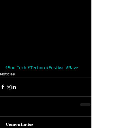
#SoulTech
#Techno
#Festival
#Rave
Noticias
Comentarios