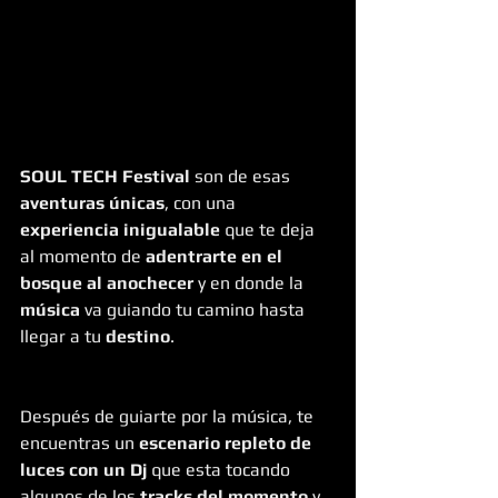
SOUL TECH Festival
 son de esas 
aventuras únicas
, con una 
experiencia inigualable
 que te deja 
al momento de 
adentrarte en el 
bosque al anochecer
 y en donde la 
música
 va guiando tu camino hasta 
llegar a tu 
destino
.
Después de guiarte por la música, te 
encuentras un 
escenario repleto de 
luces con un Dj 
que esta tocando 
algunos de los
 tracks del momento
 y 