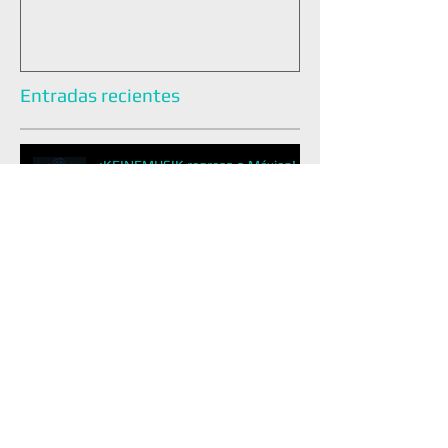
Entradas recientes
¡KEINEMUSIK regresa a México!
¡EDC MÉXICO 2026 DEVELA EL
LINEUP DEL FESTIVAL DE MÚSICA
ELECTRÓNICA MÁS GRANDE DE
LATINOAMÉRICA!
&ME REGRESA A LA CDMX