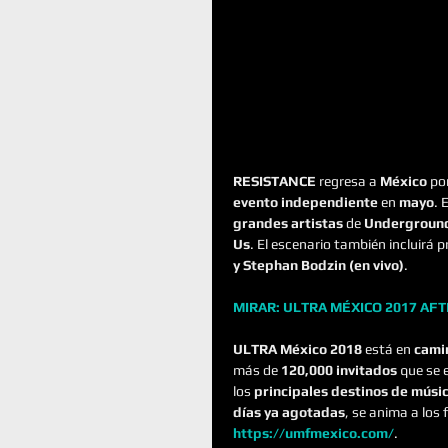
RESISTANCE
 regresa a 
México
 po
evento independiente
 en 
mayo
. 
grandes artistas
 de 
Undergroun
Us
. El escenario también incluirá p
y Stephan Bodzin (en vivo)
.
MIRAR: ULTRA MÉXICO 2017 AF
ULTRA México 2018 
está en 
camin
más de 
120,000 invitados
 que se 
los 
principales destinos de músi
días ya agotadas
, se anima a los
https://umfmexico.com/
.