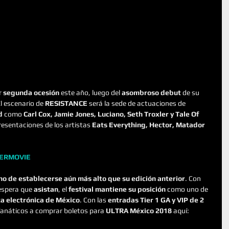
r 
segunda ocesión
 este año, luego del 
asombroso debut
 de su 
El escenario de 
RESISTANCE
 será la sede de actuaciones de 
d
 como 
Carl Cox, Jamie Jones, Luciano, Seth Troxler y Tale Of 
resentaciones de los artistas 
Eats Everything, Hector, Matador 
TERMOVIE
o de establecerse aún más alto que su edición anterior
. Con 
espera que 
asistan
, el 
festival mantiene su posición
 como uno de 
ca electrónica de México
. Con las 
entradas Tier 1 GA y VIP de 2 
 fanáticos a comprar boletos para 
ULTRA México 2018
 aquí: 