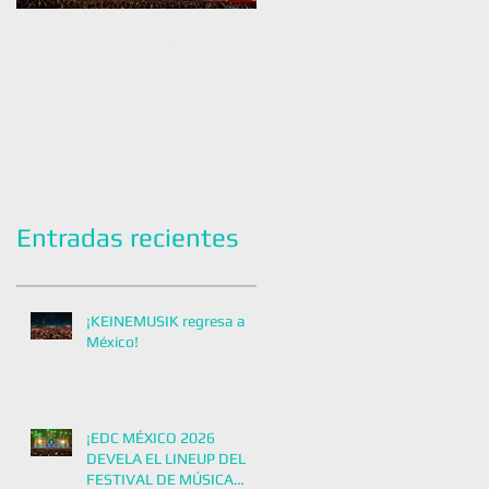
¡Flow Fest 2025: El
CIRCOLOCO REGRESA A
Perreo No Para!
CDMX EN 2024 CON UNA
FIESTA EXCLUSIVA
Entradas recientes
¡KEINEMUSIK regresa a
México!
¡EDC MÉXICO 2026
DEVELA EL LINEUP DEL
FESTIVAL DE MÚSICA