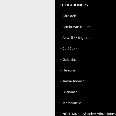
DJ HEADLINERS
- Afrojack
- Armin Van Buuren
- Axwell / \ Ingrosso
- Carl Cox *
- Galantis
- Illenium
- Jamie Jones *
- Luciano *
- Marshmello
- NGHTMRE + Slander: Vibracione