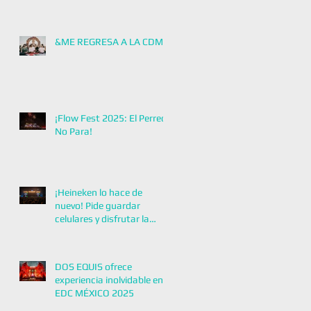
ELECTRÓNICA MÁS
GRANDE DE
LATINOAMÉRICA!
&ME REGRESA A LA CDMX
¡Flow Fest 2025: El Perreo
No Para!
¡Heineken lo hace de
nuevo! Pide guardar
celulares y disfrutar la
música con Zoé
DOS EQUIS ofrece
experiencia inolvidable en
EDC MÉXICO 2025