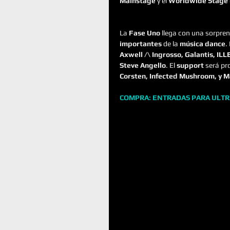
Mainstage
 y el 
Worldwide Stage
La 
Fase Uno
 llega con una sorpre
importantes
 de la 
música dance
. 
Axwell /\ Ingrosso, Galantis, I
Steve Angello
. El 
support
 será pr
Corsten, Infected Mushroom, y M
COMPRA: ENTRADAS PARA ULTR