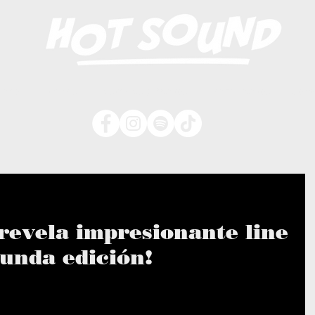
nicio
Noticias
Festivales y Eventos
Lanzamientos
Cont
revela impresionante line
gunda edición!