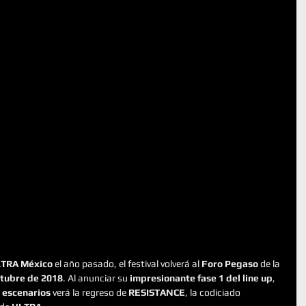
TRA México
 el año pasado, el festival volverá al 
Foro Pegaso
 de la 
ctubre de 2018
. Al anunciar su 
impresionante fase 1 del line up
, 
s escenarios
 verá la regreso de 
RESISTANCE
, la codiciado 