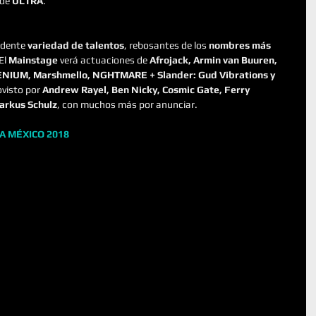
 de 
ULTRA
.
ndente 
variedad de talentos
, rebosantes de los 
nombres más 
El 
Mainstage
 verá actuaciones de 
Afrojack, Armin van Buuren, 
LLENIUM, Marshmello, NGHTMARE + Slander: Gud Vibrations y 
ovisto por 
Andrew Rayel, Ben Nicky, Cosmic Gate, Ferry 
arkus Schulz
, con muchos más por anunciar.
A MÉXICO 2018