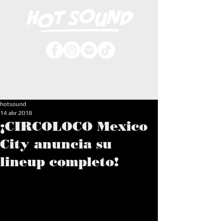
hotsound
14 abr 2018
¡CIRCOLOCO Mexico
City anuncia su
lineup completo!