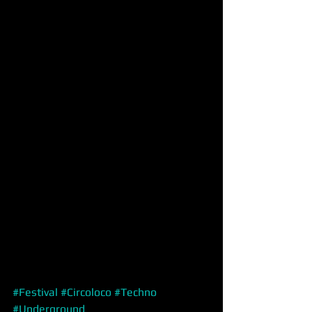
#Festival
#Circoloco
#Techno
#Underground