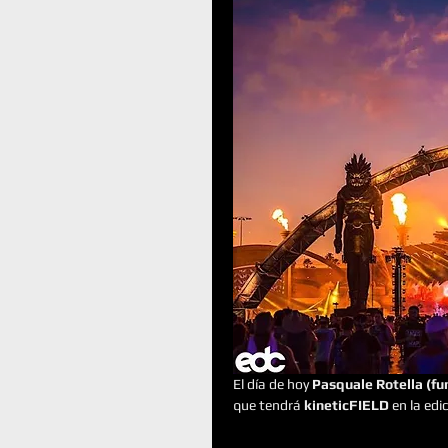
El día de hoy 
Pasquale Rotella (f
que tendrá 
kineticFIELD
 en la edi