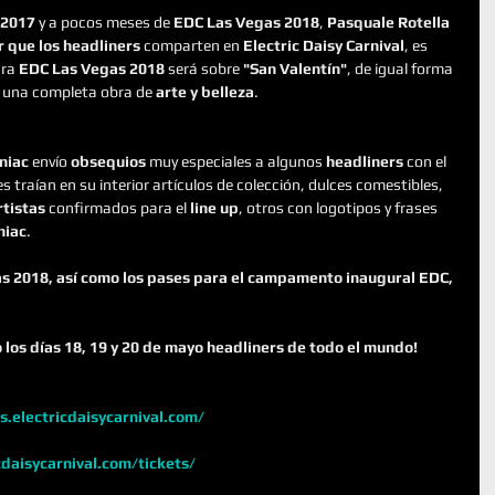
2017
 y a pocos meses de 
EDC Las Vegas 2018
, 
Pasquale Rotella
 que los headliners
 comparten en 
Electric Daisy Carnival
, es 
ra 
EDC Las Vegas 2018
 será sobre 
"San Valentín"
, de igual forma 
á una completa obra de 
arte y belleza
.
niac
 envío 
obsequios
 muy especiales a algunos 
headliners
 con el 
les traían en su interior artículos de colección, dulces comestibles, 
rtistas
 confirmados para el
 line up
, otros con logotipos y frases 
niac
.
s 2018, así como los pases para el campamento inaugural EDC, 
o los días 18, 19 y 20 de mayo headliners de todo el mundo!
s.electricdaisycarnival.com/
cdaisycarnival.com/tickets/