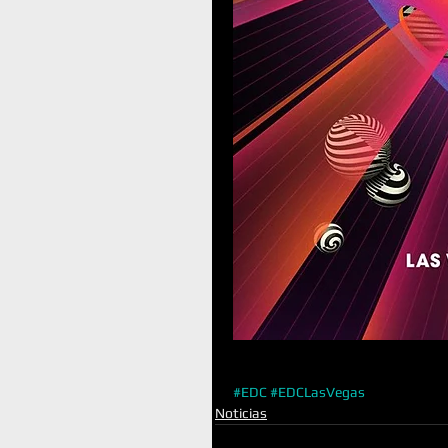
#EDC
#EDCLasVegas
Noticias