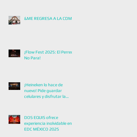
ELECTRÓNICA MÁS
GRANDE DE
LATINOAMÉRICA!
&ME REGRESA A LA CDMX
¡Flow Fest 2025: El Perreo
No Para!
¡Heineken lo hace de
nuevo! Pide guardar
celulares y disfrutar la
música con Zoé
DOS EQUIS ofrece
experiencia inolvidable en
EDC MÉXICO 2025