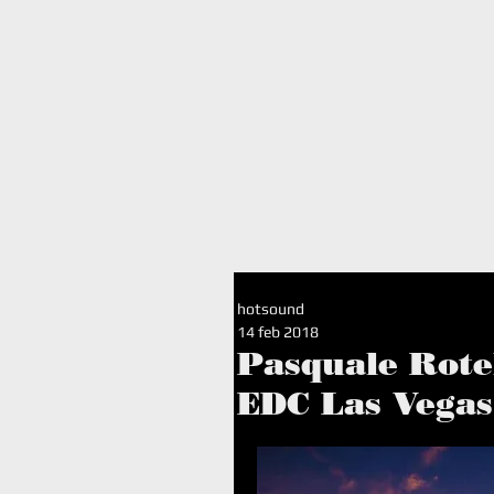
I
hotsound
14 feb 2018
Pasquale Rote
EDC Las Vegas