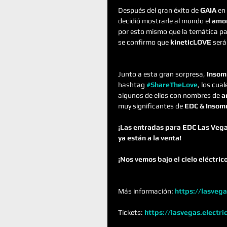
Después del gran éxito de 
GAIA
 en 
decidió mostrarle al mundo el 
amor
por esto mismo que la temática pa
se confirmo que 
kineticLOVE
 ser
Junto a esta gran sorpresa, 
Insom
hashtag 
#ShareTheLove
, los cua
algunos de ellos con nombres de 
a
muy significantes de 
EDC & Insom
¡Las entradas para EDC Las Vega
ya están a la venta! 
¡Nos vemos bajo el cielo eléctric
Más información: 
https://lasvega
Tickets: 
https://lasvegas.electri