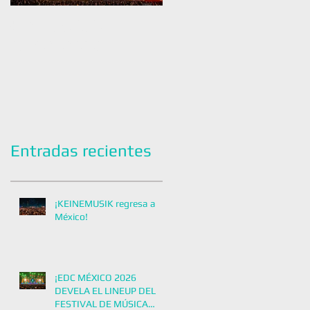
¡Flow Fest 2025: El
CIRCOLOCO REGRESA A
Perreo No Para!
CDMX EN 2024 CON UNA
FIESTA EXCLUSIVA
Entradas recientes
¡KEINEMUSIK regresa a
México!
¡EDC MÉXICO 2026
DEVELA EL LINEUP DEL
FESTIVAL DE MÚSICA