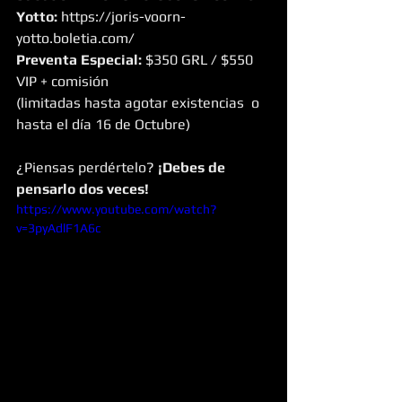
Yotto:
 https://joris-voorn-
yotto.boletia.com/
Preventa Especial:
 $350 GRL / $550 
VIP + comisión
(limitadas hasta agotar existencias  o 
hasta el día 16 de Octubre)
¿Piensas perdértelo? 
¡Debes de 
pensarlo dos veces!
https://www.youtube.com/watch?
v=3pyAdlF1A6c