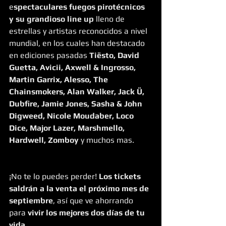
e
spectaculares fuegos pirotécnicos 
y su grandioso line up
 lleno de 
estrellas y artistas reconocidos a nivel 
mundial, en los cuales han destacado 
en ediciones pasadas 
Tiësto, David 
Guetta, Avicii, Axwell & Ingrosso, 
Martin Garrix, Alesso, The 
Chainsmokers, Alan Walker, Jack Ü, 
Dubfire, Jamie Jones, Sasha & John 
Digweed, Nicole Moudaber, Loco 
Dice, Major Lazer, Marshmello, 
Hardwell, Zomboy
 y muchos mas.
¡No te lo puedes perder! 
Los tickets 
saldrán a la venta el próximo mes de 
septiembre
, así que ve ahorrando 
para 
vivir los mejores dos días de tu 
vida
. 