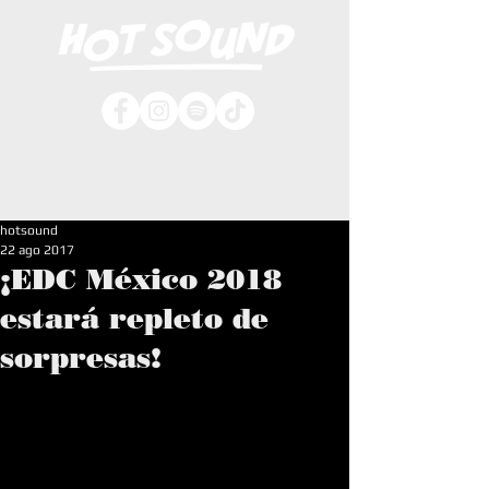
hotsound
22 ago 2017
¡EDC México 2018
estará repleto de
sorpresas!